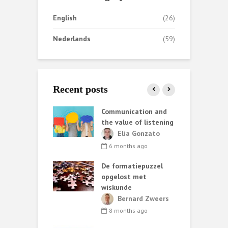
English
(26)
Nederlands
(59)
Recent posts
ata helpt AI
Communication and
S
iet altijd
the value of listening
k
e
ark van de
Elia Gonzato
r
6 months ago
nth ago
De formatiepuzzel
G
ing methods:
opgelost met
ary choices and
wiskunde
 consequences
C
Bernard Zweers
t
lia Gonzato
8 months ago
h
nths ago