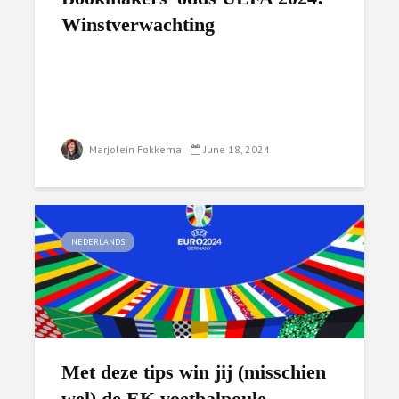
Winstverwachting
Marjolein Fokkema
June 18, 2024
NEDERLANDS
Met deze tips win jij (misschien
wel) de EK voetbalpoule