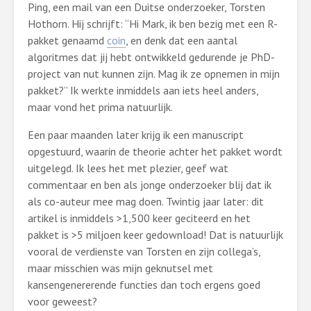
Ping, een mail van een Duitse onderzoeker, Torsten
Hothorn. Hij schrijft: “Hi Mark, ik ben bezig met een R-
pakket genaamd
coin
, en denk dat een aantal
algoritmes dat jij hebt ontwikkeld gedurende je PhD-
project van nut kunnen zijn. Mag ik ze opnemen in mijn
pakket?” Ik werkte inmiddels aan iets heel anders,
maar vond het prima natuurlijk.
Een paar maanden later krijg ik een manuscript
opgestuurd, waarin de theorie achter het pakket wordt
uitgelegd. Ik lees het met plezier, geef wat
commentaar en ben als jonge onderzoeker blij dat ik
als co-auteur mee mag doen. Twintig jaar later: dit
artikel is inmiddels >1,500 keer geciteerd en het
pakket is >5 miljoen keer gedownload! Dat is natuurlijk
vooral de verdienste van Torsten en zijn collega’s,
maar misschien was mijn geknutsel met
kansengenererende functies dan toch ergens goed
voor geweest?