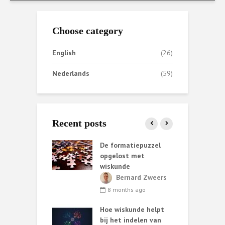
Choose category
English
(26)
Nederlands
(59)
Recent posts
ata helpt AI
De formatiepuzzel
C
iet altijd
opgelost met
t
wiskunde
h
ark van de
Bernard Zweers
W
nth ago
8 months ago
ing methods:
Hoe wiskunde helpt
ary choices and
T
bij het indelen van