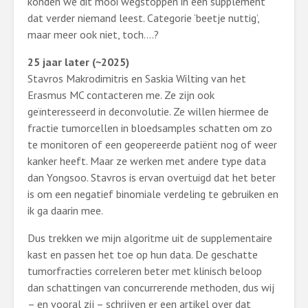
konden we dit mooi wegstoppen in een supplement
dat verder niemand leest. Categorie ‘beetje nuttig’,
maar meer ook niet, toch….?
25 jaar later (~2025)
Stavros Makrodimitris en Saskia Wilting van het
Erasmus MC contacteren me. Ze zijn ook
geïnteresseerd in deconvolutie. Ze willen hiermee de
fractie tumorcellen in bloedsamples schatten om zo
te monitoren of een geopereerde patiënt nog of weer
kanker heeft. Maar ze werken met andere type data
dan Yongsoo. Stavros is ervan overtuigd dat het beter
is om een negatief binomiale verdeling te gebruiken en
ik ga daarin mee.
Dus trekken we mijn algoritme uit de supplementaire
kast en passen het toe op hun data. De geschatte
tumorfracties correleren beter met klinisch beloop
dan schattingen van concurrerende methoden, dus wij
– en vooral zij – schrijven er een artikel over dat