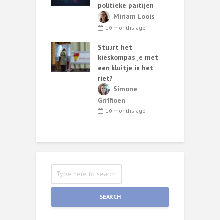
 consequences
s
politieke partijen
b
lia Gonzato
Miriam Loois
r
nths ago
10 months ago
nication and
Stuurt het
W
lue of listening
kieskompas je met
lia Gonzato
een kluitje in het
M
riet?
nths ago
g
Simone
Griffioen
J
10 months ago
SEARCH