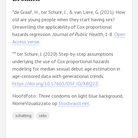
*de Graaf, H., ter Schure, J., & van Liere, G. (2021). How
old are young people when they start having sex?
Unravelling the applicability of Cox proportional
hazards regression.
Journal of Public Health
, 1-8.
Open
Access versie
.
** ter Schure, J. (2020). Step-by-step assumptions
underlying the use of Cox proportional hazards
modeling for median sexual debut age estimation in
age-censored data with generational trends.
https://doi.org/10.17605/OSF.IO/XBQ2Z
.
Hoofdfoto: Three condoms on light blue background,
NomeVizualizzato op
Stockvault.net
.
schatting
seks