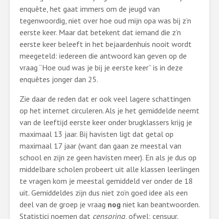
enquête, het gaat immers om de jeugd van
tegenwoordig, niet over hoe oud mijn opa was bij z’n
eerste keer. Maar dat betekent dat iemand die z’n
eerste keer beleeft in het bejaardenhuis nooit wordt
meegeteld: iedereen die antwoord kan geven op de
vraag “Hoe oud was je bij je eerste keer” is in deze
enquêtes jonger dan 25.
Zie daar de reden dat er ook veel lagere schattingen
op het internet circuleren. Als je het gemiddelde neemt
van de leeftijd eerste keer onder brugklassers krijg je
maximaal 13 jaar. Bij havisten ligt dat getal op
maximaal 17 jaar (want dan gaan ze meestal van
school en zijn ze geen havisten meer). En als je dus op
middelbare scholen probeert uit alle klassen leerlingen
te vragen kom je meestal gemiddeld ver onder de 18
uit. Gemiddeldes zijn dus niet zo’n goed idee als een
deel van de groep je vraag
nog
niet kan beantwoorden.
Statistici noemen dat
censoring
, ofwel: censuur.