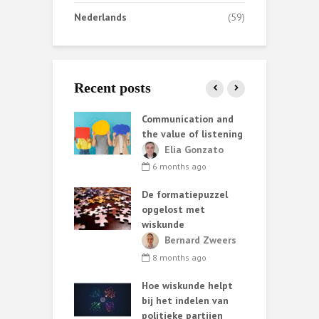
Nederlands
(59)
Recent posts
ata helpt AI
Communication and
S
iet altijd
the value of listening
k
e
ark van de
Elia Gonzato
r
6 months ago
nth ago
De formatiepuzzel
G
ing methods:
opgelost met
ary choices and
wiskunde
 consequences
C
Bernard Zweers
t
lia Gonzato
8 months ago
h
nths ago
Hoe wiskunde helpt
ut van
bij het indelen van
W
oos statistisch
politieke partijen