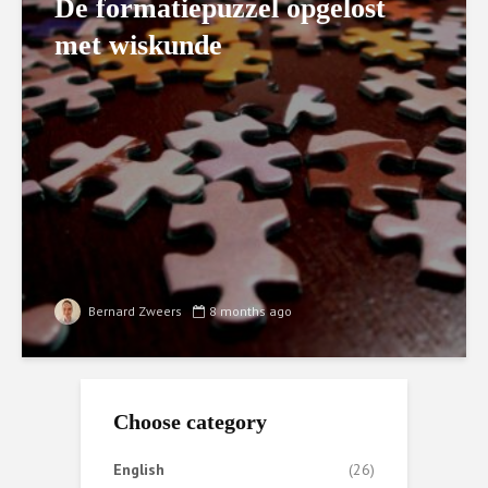
De formatiepuzzel opgelost
met wiskunde
Bernard Zweers
8 months ago
Choose category
English
(26)