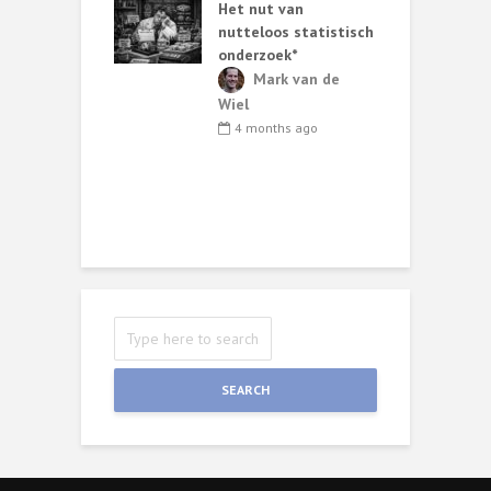
Het nut van
b
nutteloos statistisch
p
onths ago
onderzoek*
 before you
Mark van de
: a story on
Wiel
ng with
4 months ago
wers
ark van de
 3, 2025
SEARCH