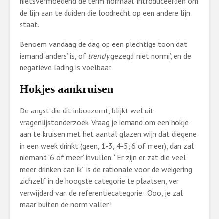
nietsvermoedend de term ‘normaal’ introduceerden om
de lijn aan te duiden die loodrecht op een andere lijn
staat.
Benoem vandaag de dag op een plechtige toon dat
iemand ‘anders’ is, of
trendy
gezegd ‘niet normi’, en de
negatieve lading is voelbaar.
Hokjes aankruisen
De angst die dit inboezemt, blijkt wel uit
vragenlijstonderzoek. Vraag je iemand om een hokje
aan te kruisen met het aantal glazen wijn dat diegene
in een week drinkt (geen, 1-3, 4-5, 6 of meer), dan zal
niemand ‘6 of meer’ invullen. “Er zijn er zat die veel
meer drinken dan ik” is de rationale voor de weigering
zichzelf in de hoogste categorie te plaatsen, ver
verwijderd van de referentiecategorie. Ooo, je zal
maar buiten de norm vallen!