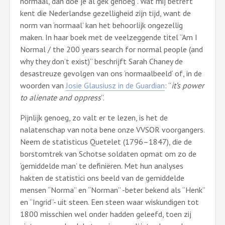
normaal, dan doe je al gek genoeg”. Wat mij betreft
kent die Nederlandse gezelligheid zijn tijd, want de
norm van ‘normaal’ kan het behoorlijk ongezellig
maken. In haar boek met de veelzeggende titel “Am I
Normal / the 200 years search for normal people (and
why they don’t exist)” beschrijft Sarah Chaney de
desastreuze gevolgen van ons ‘normaalbeeld’ of, in de
woorden van
Josie Glausiusz in de Guardian
: “
it’s power
to alienate and oppress
”.
Pijnlijk genoeg, zo valt er te lezen, is het de
nalatenschap van nota bene onze VVSOR voorgangers.
Neem de statisticus Quetelet (1796–1847), die de
borstomtrek van Schotse soldaten opmat om zo de
‘gemiddelde man’ te definiëren. Met hun analyses
hakten de statistici ons beeld van de gemiddelde
mensen “Norma” en “Norman” -beter bekend als “Henk”
en “Ingrid”- uit steen. Een steen waar wiskundigen tot
1800 misschien wel onder hadden geleefd, toen zij