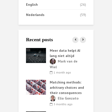
English
(26)
Nederlands
(59)
Recent posts
t het
Meer data helpt AI
C
ompas je met
lang niet altijd
t
uitje in het
Mark van de
Wiel
imone
1 month ago
D
oen
Matching methods:
o
onths ago
arbitrary choices and
w
 really ‘learn
their consequences
tural history of
Elia Gonzato
 disease’?
3 months ago
ark van de
H