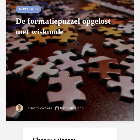
NEDERLANDS
De formatiepuzzel opgelost
met wiskunde
Bernard Zweers
8 months ago
Choose category