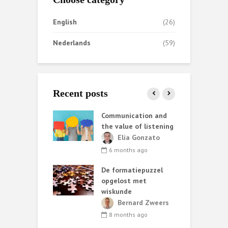
English
(26)
Nederlands
(59)
Recent posts
ata helpt AI
Communication and
S
iet altijd
the value of listening
k
e
ark van de
Elia Gonzato
r
6 months ago
nth ago
De formatiepuzzel
G
ing methods:
opgelost met
ary choices and
wiskunde
 consequences
C
Bernard Zweers
t
lia Gonzato
8 months ago
h
nths ago