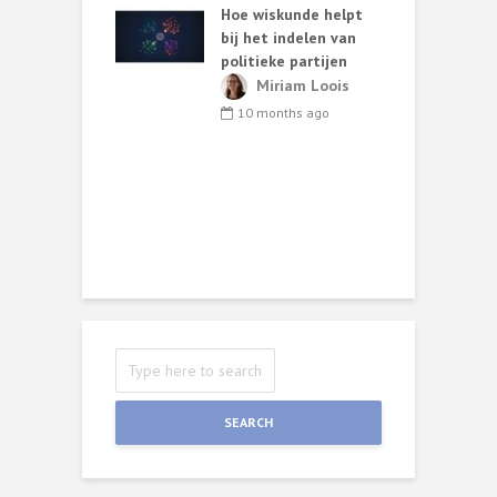
Hoe wiskunde helpt
ut van
bij het indelen van
W
oos statistisch
politieke partijen
zoek*
Miriam Loois
T
ark van de
10 months ago
s
b
nths ago
r
W
SEARCH