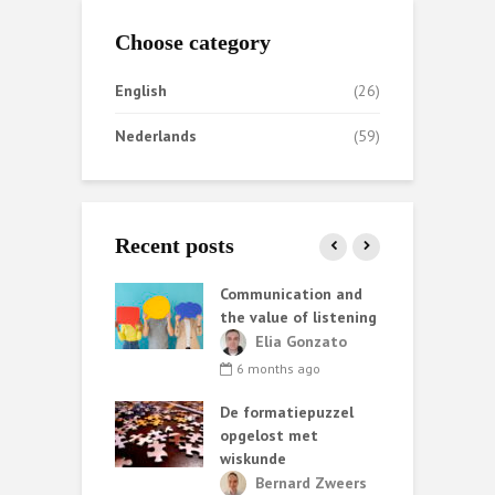
Choose category
English
(26)
Nederlands
(59)
Recent posts
ata helpt AI
Communication and
S
iet altijd
the value of listening
k
e
ark van de
Elia Gonzato
r
6 months ago
nth ago
De formatiepuzzel
G
ing methods:
opgelost met
ary choices and
wiskunde
 consequences
C
Bernard Zweers