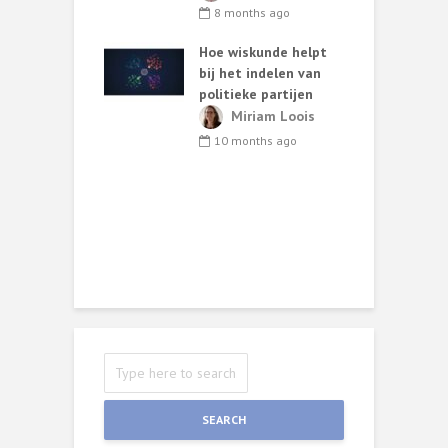
t
lia Gonzato
8 months ago
h
nths ago
Hoe wiskunde helpt
ut van
bij het indelen van
W
oos statistisch
politieke partijen
zoek*
Miriam Loois
T
ark van de
10 months ago
s
b
nths ago
r
W
SEARCH