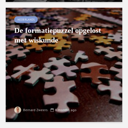
NEDERLANDS
De formatiepuzzel opgelost
met wiskunde
Bernard Zweers
8 months ago