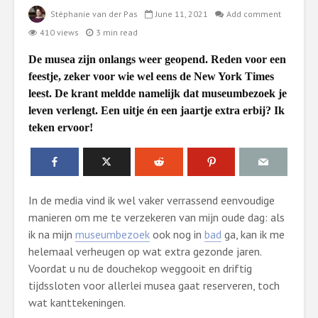
Stéphanie van der Pas
June 11, 2021
Add comment
410 views
3 min read
De musea zijn onlangs weer geopend. Reden voor een
feestje, zeker voor wie wel eens de New York Times
leest. De krant meldde namelijk dat museumbezoek je
leven verlengt. Een uitje én een jaartje extra erbij? Ik
teken ervoor!
In de media vind ik wel vaker verrassend eenvoudige
manieren om me te verzekeren van mijn oude dag: als
ik na mijn
museumbezoek
ook nog in
bad
ga, kan ik me
helemaal verheugen op wat extra gezonde jaren.
Voordat u nu de douchekop weggooit en driftig
tijdssloten voor allerlei musea gaat reserveren, toch
wat kanttekeningen.