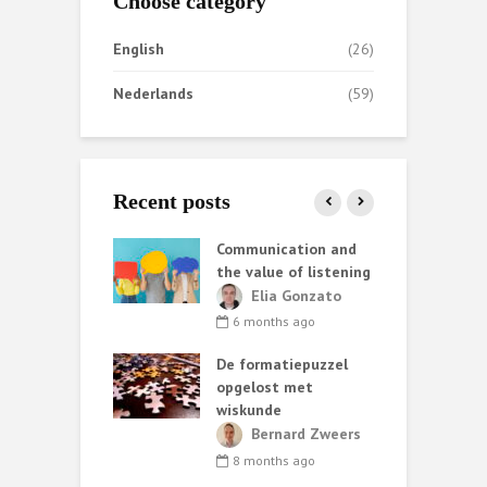
Choose category
English
(26)
Nederlands
(59)
Recent posts
ata helpt AI
Communication and
S
iet altijd
the value of listening
k
e
ark van de
Elia Gonzato
r
6 months ago
nth ago
De formatiepuzzel
G
ing methods:
opgelost met
ary choices and
wiskunde
 consequences
C
Bernard Zweers
t
lia Gonzato
8 months ago
h
nths ago