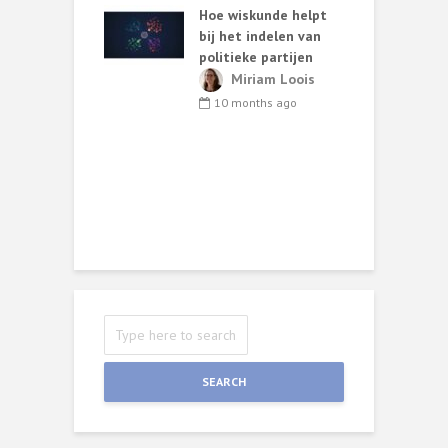
Hoe wiskunde helpt
ut van
bij het indelen van
W
oos statistisch
politieke partijen
zoek*
Miriam Loois
T
ark van de
10 months ago
s
b
nths ago
r
W
SEARCH