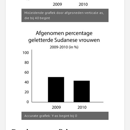
Misleidende grafiek door afgesneden verticale as,
die bij 40 begint
Accurate grafiek: Y-as begint bij 0