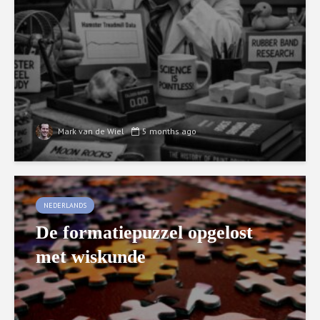
Mark van de Wiel
5 months ago
NEDERLANDS
De formatiepuzzel opgelost
met wiskunde