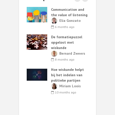
ata helpt AI
Communication and
S
iet altijd
the value of listening
k
e
ark van de
Elia Gonzato
r
6 months ago
nth ago
De formatiepuzzel
G
ing methods:
opgelost met
ary choices and
wiskunde
 consequences
C
Bernard Zweers
t
lia Gonzato
8 months ago
h
nths ago
Hoe wiskunde helpt
ut van
bij het indelen van
W
oos statistisch
politieke partijen
zoek*
Miriam Loois
T
ark van de
10 months ago
s
b
nths ago
r