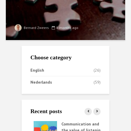
Bernard Zweers
8 months ago
Choose category
English
(26)
Nederlands
(59)
Recent posts
ata helpt AI
Communication and
S
iet altijd
the value of listening
k