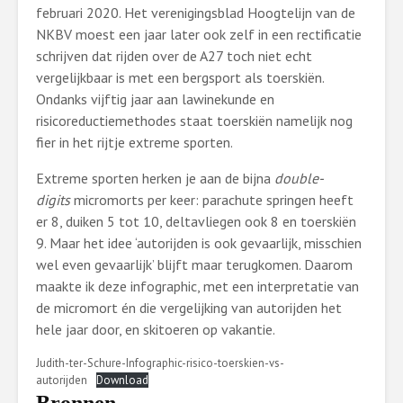
februari 2020. Het verenigingsblad Hoogtelijn van de
NKBV moest een jaar later ook zelf in een rectificatie
schrijven dat rijden over de A27 toch niet echt
vergelijkbaar is met een bergsport als toerskiën.
Ondanks vijftig jaar aan lawinekunde en
risicoreductiemethodes staat toerskiën namelijk nog
fier in het rijtje extreme sporten.
Extreme sporten herken je aan de bijna
double-
digits
micromorts per keer: parachute springen heeft
er 8, duiken 5 tot 10, deltavliegen ook 8 en toerskiën
9. Maar het idee ‘autorijden is ook gevaarlijk, misschien
wel even gevaarlijk’ blijft maar terugkomen. Daarom
maakte ik deze infographic, met een interpretatie van
de micromort én die vergelijking van autorijden het
hele jaar door, en skitoeren op vakantie.
Judith-ter-Schure-Infographic-risico-toerskien-vs-
autorijden
Download