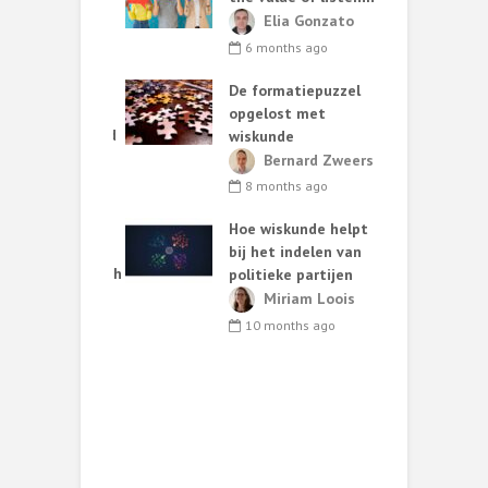
e
ark van de
Elia Gonzato
r
6 months ago
nth ago
De formatiepuzzel
G
ing methods:
opgelost met
ary choices and
wiskunde
 consequences
C
Bernard Zweers
t
lia Gonzato
8 months ago
h
nths ago
Hoe wiskunde helpt
ut van
bij het indelen van
W
oos statistisch
politieke partijen
zoek*
Miriam Loois
T
ark van de
10 months ago
s
b
nths ago
r
W