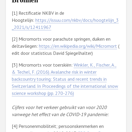
Bronnen
[1] Rectificatie NKBV in de
Hoogtelijn:
https://issuu.com/nkbv/docs/hoogtelijn_3
_2021/s/12411967
[2] Micromorts voor parachute springen, duiken en
deltavliegen:
https://en.wikipedia.org/wiki/Micromort
(
edit door statisticus David Spiegelhalter)
[3] Micromorts voor toerskiën:
Winkler, K., Fischer, A.,
& Techel, F. (2016). Avalanche risk in winter
backcountry touring: Status and recent trends in
Switzerland. In Proceedings of the international snow
science workshop (pp. 270-276)
Cijfers voor het verkeer gebruikt van voor 2020
vanwege het effect van de COVID-19 pandemie:
[4] Personenmobiliteit; persoonskenmerken en