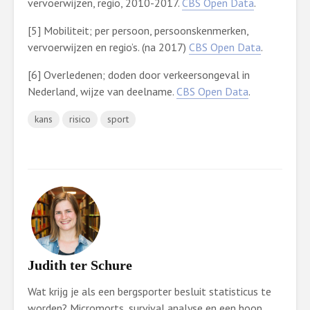
vervoerwijzen, regio, 2010-2017.
CBS Open Data
.
[5] Mobiliteit; per persoon, persoonskenmerken,
vervoerwijzen en regio’s. (na 2017)
CBS Open Data
.
[6] Overledenen; doden door verkeersongeval in
Nederland, wijze van deelname.
CBS Open Data
.
kans
risico
sport
Judith ter Schure
Wat krijg je als een bergsporter besluit statisticus te
worden? Micromorts, survival analyse en een hoop